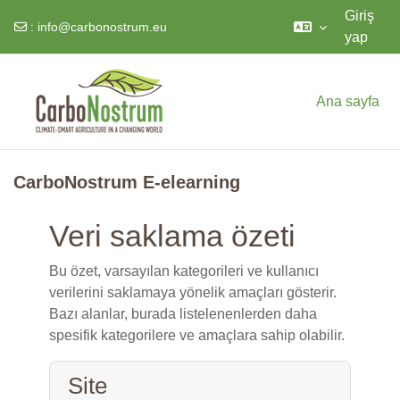
Giriş
:
info@carbonostrum.eu
yap
Ana içeriğe git
Ana sayfa
CarboNostrum E-elearning
Veri saklama özeti
Bu özet, varsayılan kategorileri ve kullanıcı
verilerini saklamaya yönelik amaçları gösterir.
Bazı alanlar, burada listelenenlerden daha
spesifik kategorilere ve amaçlara sahip olabilir.
Site