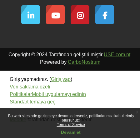
Copyright © 2024 Tarafından geliştirilmiştir
USE.com.pt
.
Powered by
CarboNostrum
Giriş yapmadınız. (
Giriş yap
)
Veri saklama özeti
Politikalar
Mobil uygulamayı edinin
Standart temaya geç
x
Bu web sitesinde gezinmeye devam ederseniz, politikalarımızı kabul etmiş
Moodle
tarafından desteklenmektedir
olursunuz:
Terms of Service
Devam et