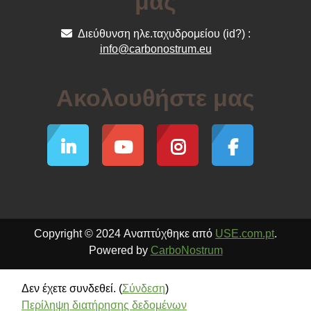
μας
Διεύθυνση ηλε.ταχυδρομείου (id?) :
info@carbonostrum.eu
Ακολουθήστε μας
Copyright © 2024 Αναπτύχθηκε από
USE.com.pt
.
Powered by
CarboNostrum
Δεν έχετε συνδεθεί. (
Σύνδεση
)
Περίληψη διατήρησης δεδομένων