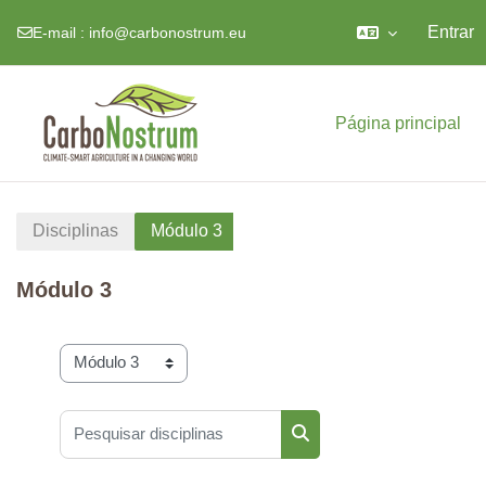
Entrar
E-mail :
info@carbonostrum.eu
Ir para o conteúdo principal
Página principal
Disciplinas
Módulo 3
Módulo 3
Categorias de disciplinas
Pesquisar disciplinas
Pesquisar disciplinas