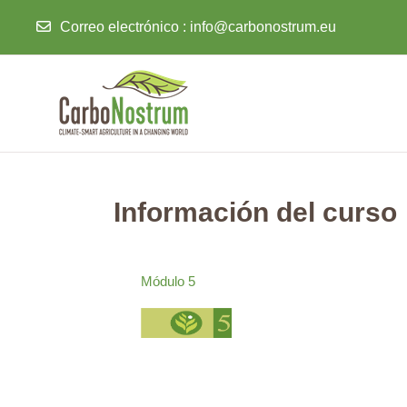
Correo electrónico :
info@carbonostrum.eu
Salta al contenido principal
Información del curso
Módulo 5