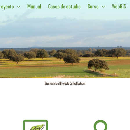
royecto
Manual
Casos de estudio
Curso
WebGIS
Bienvenido al Proyecto CarboNostrum