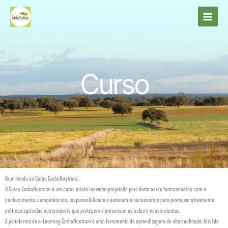
Skip
to
content
Curso
Bem-vindo ao Curso CarboNostrum!
O Curso CarboNostrum é um curso misto inovador projetado para dotar os/as formandos/as com o
conhecimento, competências, responsabilidade e autonomia necessários para promover ativamente
práticas agrícolas sustentáveis que protegem e preservam os solos e ecossistemas.
A plataforma de e-Learning CarboNostrum é uma ferramenta de aprendizagem de alta qualidade, fácil de