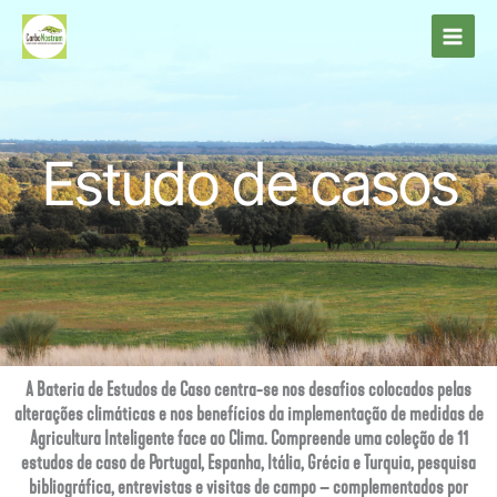
Skip
to
content
Estudo de casos
A Bateria de Estudos de Caso centra-se nos desafios colocados pelas
alterações climáticas e nos benefícios da implementação de medidas de
Agricultura Inteligente face ao Clima. Compreende uma coleção de 11
estudos de caso de Portugal, Espanha, Itália, Grécia e Turquia, pesquisa
bibliográfica, entrevistas e visitas de campo – complementados por