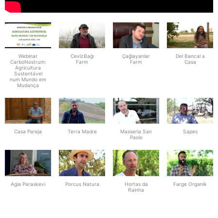
Webinar
CevizBağı
Çağlayanlar
Del Bancal a
CarboNostrum:
Farm
Farm
Casa
Agricultura
Sustentável
num Mundo em
Mudança
Casa Pareja
Terra Madre
Masseria San
Sapes
Paolo
Agia Paraskevi
Porcus Natura
Hortas da
Farge Organik
Rainha