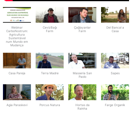
Webinar
CevizBağı
Çağlayanlar
Del Bancal a
CarboNostrum:
Farm
Farm
Casa
Agricultura
Sustentável
num Mundo em
Mudança
Casa Pareja
Terra Madre
Masseria San
Sapes
Paolo
Agia Paraskevi
Porcus Natura
Hortas da
Farge Organik
Rainha