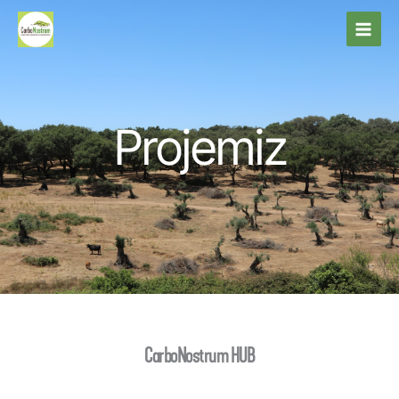
İçeriğe
atla
Projemiz
CarboNostrum HUB