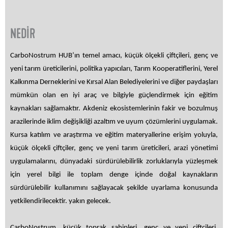
NEDİR
CarboNostrum HUB’ın temel amacı, küçük ölçekli çiftçileri, genç ve
yeni tarım üreticilerini, politika yapıcıları, Tarım Kooperatiflerini, Yerel
Kalkınma Derneklerini ve Kırsal Alan Belediyelerini ve diğer paydaşları
mümkün olan en iyi araç ve bilgiyle güçlendirmek için eğitim
kaynakları sağlamaktır. Akdeniz ekosistemlerinin fakir ve bozulmuş
arazilerinde iklim değişikliği azaltım ve uyum çözümlerini uygulamak.
Kursa katılım ve araştırma ve eğitim materyallerine erişim yoluyla,
küçük ölçekli çiftçiler, genç ve yeni tarım üreticileri, arazi yönetimi
uygulamalarını, dünyadaki sürdürülebilirlik zorluklarıyla yüzleşmek
için yerel bilgi ile toplam denge içinde doğal kaynakların
sürdürülebilir kullanımını sağlayacak şekilde uyarlama konusunda
yetkilendirilecektir. yakın gelecek.
CarboNostrum, küçük toprak sahipleri, genç ve yeni çiftçileri,